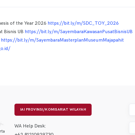
esis of the Year 2026
https://bit.ly/m/SDC_TOY_2026
t Bisnis UB
https://bit.ly/m/SayembaraKawasanPusatBisnisUB
t
https://bit.ly/m/SayembaraMasterplanMuseumMajapahit
o.id/
IAI PROVINSI/KOMISARIAT WILAYAH
WA Help Desk:
rta
+62 81210929730